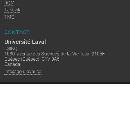
RQM
Takuvik
TMQ
CONTACT
Université Laval
CSINQ
1030, avenue des Sciences-de-la-Vie, local 2105F
Québec (Québec) G1V 0A6
Canada
info@qo.ulaval.ca
Québec-Océan est un regroupement stratégique financé par le
FRQNT dont la mission est de rassembler les équipes de
recherche québécoises en océanographie pour renforcer
l’excellence, former la relève et accompagner la société vers
une interaction plus durable avec le milieu marin.
© 2002-2026 Québec-Océan | Tous droits réservés