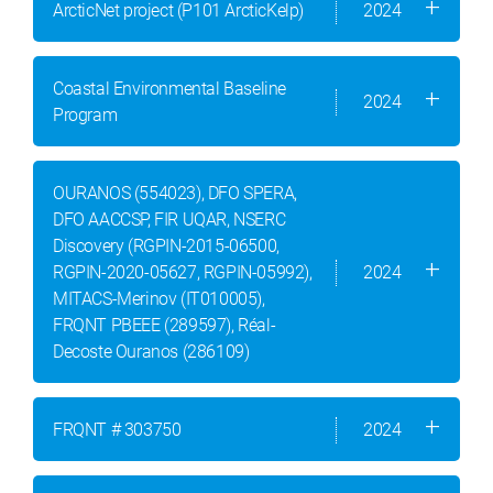
ArcticNet project (P101 ArcticKelp)
2024
Coastal Environmental Baseline
2024
Program
OURANOS (554023), DFO SPERA,
DFO AACCSP, FIR UQAR, NSERC
Discovery (RGPIN-2015-06500,
RGPIN-2020-05627, RGPIN-05992),
2024
MITACS-Merinov (IT010005),
FRQNT PBEEE (289597), Réal-
Decoste Ouranos (286109)
FRQNT # 303750
2024