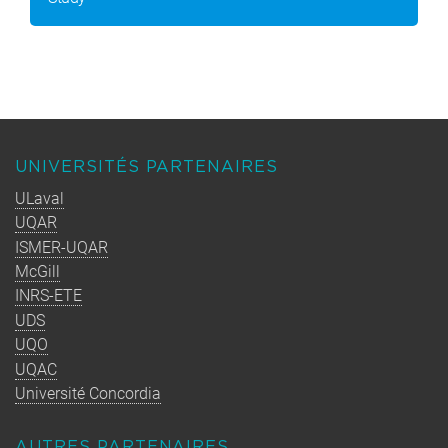
UNIVERSITÉS PARTENAIRES
ULaval
UQAR
ISMER-UQAR
McGill
INRS-ETE
UDS
UQO
UQAC
Université Concordia
AUTRES PARTENAIRES