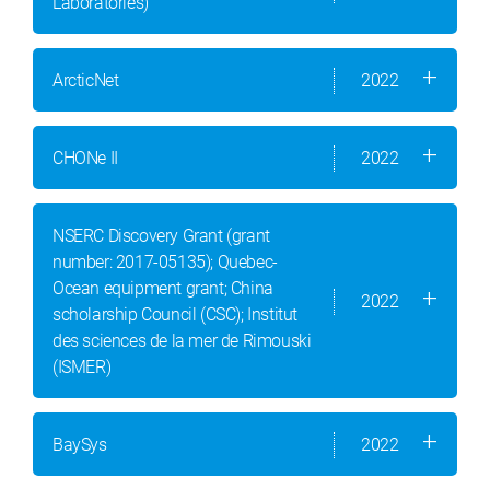
Laboratories)
ArcticNet
2022
CHONe II
2022
NSERC Discovery Grant (grant
number: 2017-05135); Quebec-
Ocean equipment grant; China
2022
scholarship Council (CSC); Institut
des sciences de la mer de Rimouski
(ISMER)
BaySys
2022