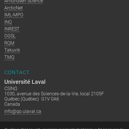
Amundsen Science
ArcticNet
IML-MPO
INQ
INREST
OGSL
RQM
Takuvik
TMQ
CONTACT
Université Laval
CSINQ
1030, avenue des Sciences-de-la-Vie, local 2105F
Québec (Québec) G1V 0A6
Canada
info@qo.ulaval.ca