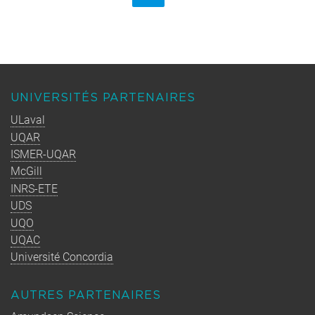
UNIVERSITÉS PARTENAIRES
ULaval
UQAR
ISMER-UQAR
McGill
INRS-ETE
UDS
UQO
UQAC
Université Concordia
AUTRES PARTENAIRES