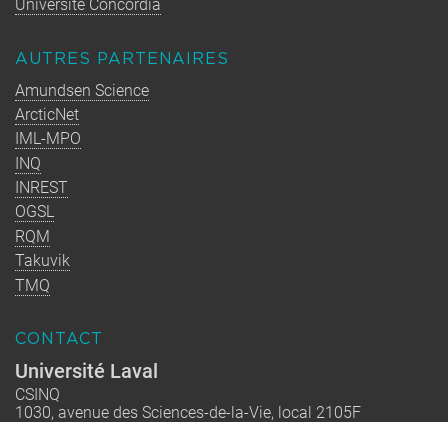
Université Concordia
AUTRES PARTENAIRES
Amundsen Science
ArcticNet
IML-MPO
INQ
INREST
OGSL
RQM
Takuvik
TMQ
CONTACT
Université Laval
CSINQ
1030, avenue des Sciences-de-la-Vie, local 2105F
Québec (Québec) G1V 0A6