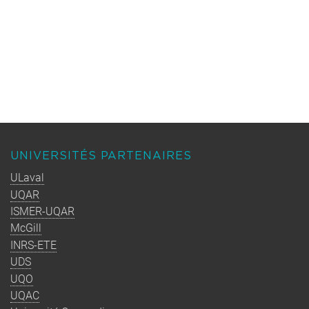
UNIVERSITÉS PARTENAIRES
ULaval
UQAR
ISMER-UQAR
McGill
INRS-ETE
UDS
UQO
UQAC