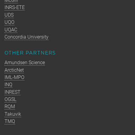
McGill
INRS-ETE
UDS
UQO
UQAC
Concordia University
OTHER PARTNERS
Amundsen Science
ArcticNet
IML-MPO
INQ
INREST
OGSL
RQM
Takuvik
TMQ