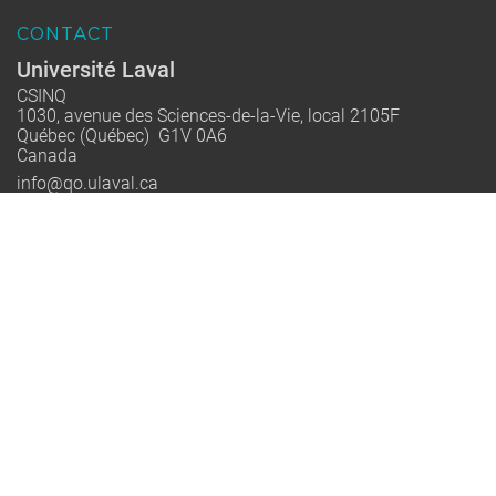
CONTACT
Université Laval
CSINQ
1030, avenue des Sciences-de-la-Vie, local 2105F
Québec (Québec) G1V 0A6
Canada
info@qo.ulaval.ca
Québec-Océan est un regroupement stratégique financé par le
FRQNT dont la mission est de rassembler les équipes de
recherche québécoises en océanographie pour renforcer
l’excellence, former la relève et accompagner la société vers
une interaction plus durable avec le milieu marin.
© 2002-2026 Québec-Océan | All Rights Reserved