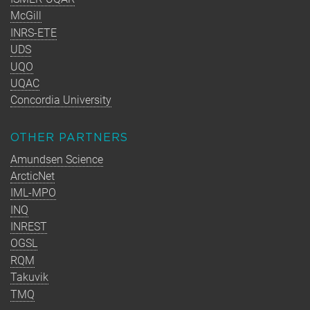
McGill
INRS-ETE
UDS
UQO
UQAC
Concordia University
OTHER PARTNERS
Amundsen Science
ArcticNet
IML-MPO
INQ
INREST
OGSL
RQM
Takuvik
TMQ