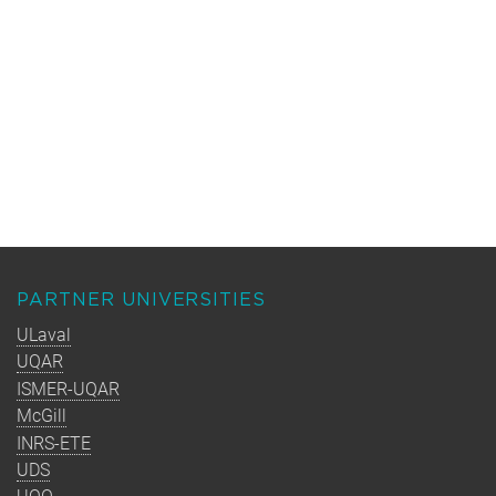
PARTNER UNIVERSITIES
ULaval
UQAR
ISMER-UQAR
McGill
INRS-ETE
UDS