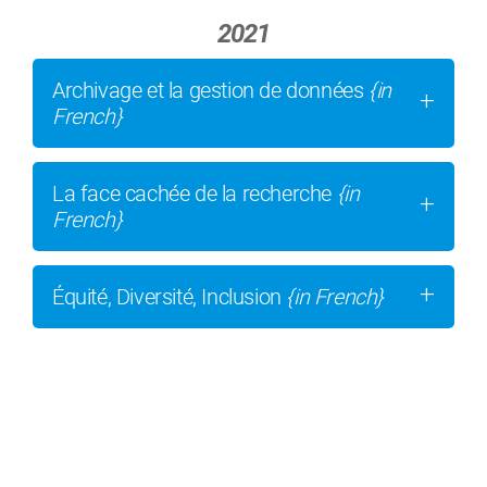
2021
Archivage et la gestion de données
{in
French}
La face cachée de la recherche
{in
French}
Équité, Diversité, Inclusion
{in French}