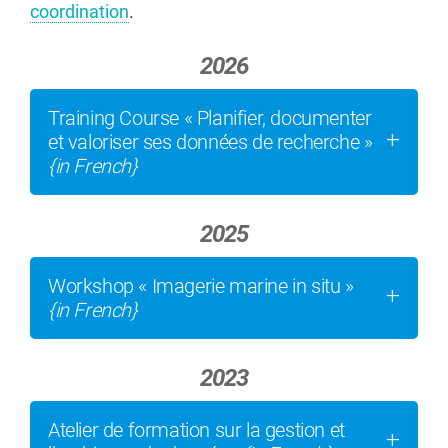
coordination
.
2026
Training Course « Planifier, documenter
et valoriser ses données de recherche »
{in French}
2025
Workshop « Imagerie marine in situ »
{in French}
2023
Atelier de formation sur la gestion et