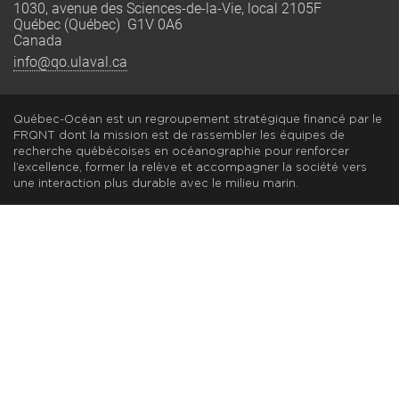
1030, avenue des Sciences-de-la-Vie, local 2105F
Québec (Québec) G1V 0A6
Canada
info@qo.ulaval.ca
Québec-Océan est un regroupement stratégique financé par le
FRQNT dont la mission est de rassembler les équipes de
recherche québécoises en océanographie pour renforcer
l’excellence, former la relève et accompagner la société vers
une interaction plus durable avec le milieu marin.
© 2002-2026 Québec-Océan | All Rights Reserved