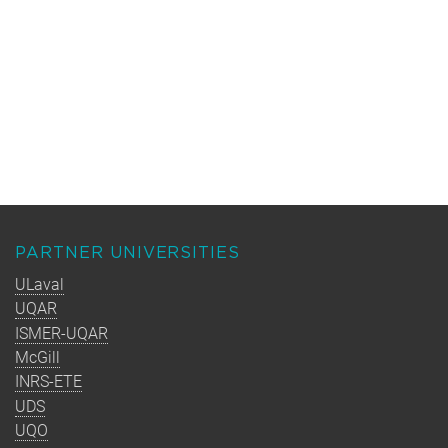
PARTNER UNIVERSITIES
ULaval
UQAR
ISMER-UQAR
McGill
INRS-ETE
UDS
UQO