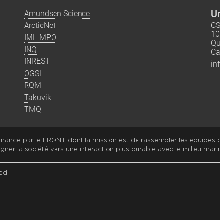
Un
Amundsen Science
ArcticNet
CS
10
IML-MPO
Qu
INQ
Ca
INREST
in
OGSL
RQM
Takuvik
TMQ
nancé par le FRQNT dont la mission est de rassembler les équipes
gner la société vers une interaction plus durable avec le milieu marin
ed