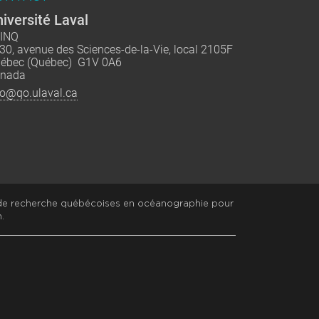
iversité Laval
INQ
30, avenue des Sciences-de-la-Vie, local 2105F
ébec (Québec) G1V 0A6
nada
fo@qo.ulaval.ca
 de recherche québécoises en océanographie pour
.