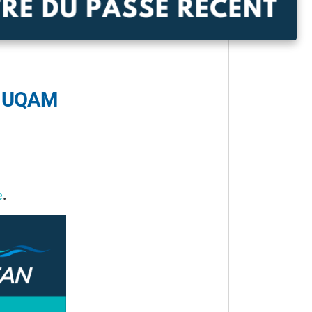
, UQAM
e
.